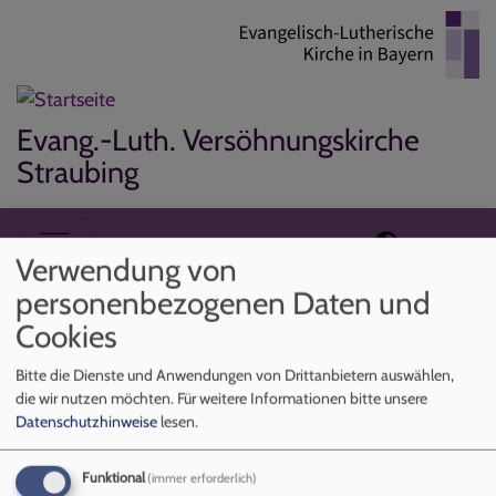
Direkt
zum
Inhalt
Evang.-Luth. Versöhnungskirche
Straubing
Hauptnavigation
Verwendung von
personenbezogenen Daten und
Startseite
Geschichte
Cookies
Bitte die Dienste und Anwendungen von Drittanbietern auswählen,
die wir nutzen möchten.
Für weitere Informationen bitte unsere
Geschichte
Datenschutzhinweise
lesen.
Funktional
(immer erforderlich)