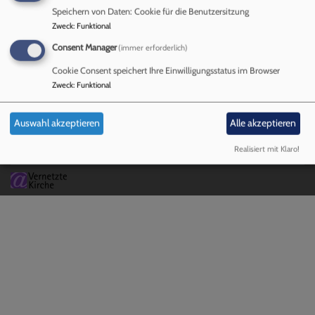
Speichern von Daten: Cookie für die Benutzersitzung
Zweck
:
Funktional
Consent Manager
(immer erforderlich)
Hauptnavigation
Fußbereichsmenü
Benutzermen
Cookie Consent speichert Ihre Einwilligungsstatus im Browser
Startseite
Kontakt
Anmelden
Zweck
:
Funktional
Cookie-Einstellungen
Datenschutzerklärung
Auswahl akzeptieren
Alle akzeptieren
Barrierefreiheitserklärung
Realisiert mit Klaro!